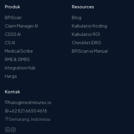
Produk
Resources
BPJScan
Blog
Claim Manager AI
Kalkulator Koding
CDSS AI
Kalkulator ROI
CS AI
Checklist iDRG
Medical Scribe
BPJScan vs Manual
RME & SIMRS
Integration Hub
Harga
Kontak
halo@medminutes.io
+62 821 6650 4618
Semarang, Indonesia