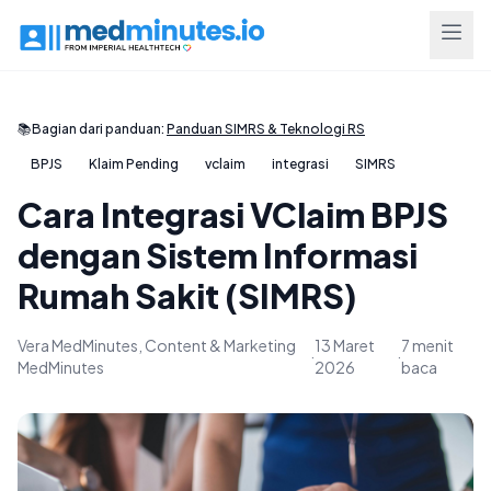
📚
Bagian dari panduan:
Panduan SIMRS & Teknologi RS
BPJS
Klaim Pending
vclaim
integrasi
SIMRS
Cara Integrasi VClaim BPJS
dengan Sistem Informasi
Rumah Sakit (SIMRS)
Vera MedMinutes, Content & Marketing
13 Maret
7 menit
·
·
MedMinutes
2026
baca