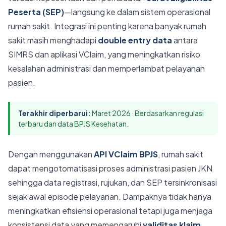
Peserta (SEP)
—langsung ke dalam sistem operasional
rumah sakit. Integrasi ini penting karena banyak rumah
sakit masih menghadapi
double entry data
antara
SIMRS dan aplikasi VClaim, yang meningkatkan risiko
kesalahan administrasi dan memperlambat pelayanan
pasien.
Terakhir diperbarui:
Maret 2026 · Berdasarkan regulasi
terbaru dan data BPJS Kesehatan.
Dengan menggunakan
API VClaim BPJS
, rumah sakit
dapat mengotomatisasi proses administrasi pasien JKN
sehingga data registrasi, rujukan, dan SEP tersinkronisasi
sejak awal episode pelayanan. Dampaknya tidak hanya
meningkatkan efisiensi operasional tetapi juga menjaga
konsistensi data yang memengaruhi
validitas klaim