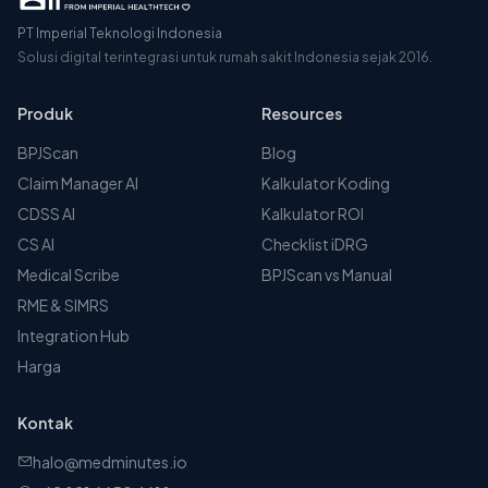
PT Imperial Teknologi Indonesia
Solusi digital terintegrasi untuk rumah sakit Indonesia sejak 2016.
Produk
Resources
BPJScan
Blog
Claim Manager AI
Kalkulator Koding
CDSS AI
Kalkulator ROI
CS AI
Checklist iDRG
Medical Scribe
BPJScan vs Manual
RME & SIMRS
Integration Hub
Harga
Kontak
halo@medminutes.io