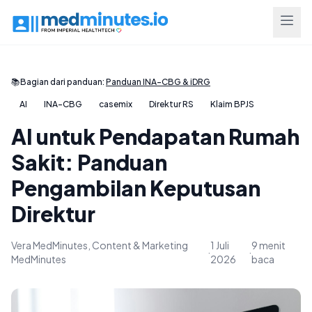
📚
Bagian dari panduan:
Panduan INA-CBG & iDRG
AI
INA-CBG
casemix
Direktur RS
Klaim BPJS
AI untuk Pendapatan Rumah
Sakit: Panduan
Pengambilan Keputusan
Direktur
Vera MedMinutes, Content & Marketing
1 Juli
9 menit
·
·
MedMinutes
2026
baca