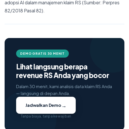
adopsi AI dalam manajemen klaim RS (Sumber: Perpres
82/2018 Pasal 82).
DEMO GRATIS 30 MENIT
Lihat langsung berapa
revenue RS Anda yang bocor
Dalam 30 menit, kami analisis data klaim RS Anda
— langsung di depan Anda.
→
Jadwalkan Demo
Tanpa biaya, tanpa kewajiban