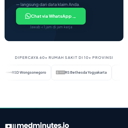
— langsung dari data klaim Anda.
→
Chat via WhatsApp
Jawab < 1 jam di jam kerja
DIPERCAYA 60+ RUMAH SAKIT DI 10+ PROVINSI
SD Wongsonegoro
RS Bethesda Yogyakarta
RS SMC Te