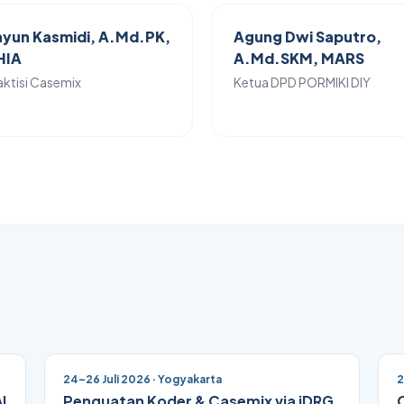
yun Kasmidi, A.Md.PK,
Agung Dwi Saputro,
HIA
A.Md.SKM, MARS
aktisi Casemix
Ketua DPD PORMIKI DIY
24–26 Juli 2026 · Yogyakarta
2
I
Penguatan Koder & Casemix via iDRG
O