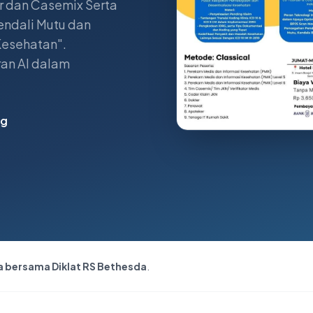
 dan Casemix Serta
endali Mutu dan
Kesehatan".
an AI dalam
ng
a bersama Diklat RS Bethesda
.