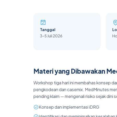
Tanggal
Lo
3–5 Juli 2026
Ho
Materi yang Dibawakan M
Workshop tiga hari ini membahas konsep d
pengkodean dan casemix. MedMinutes mem
pending klaim — mengenali risiko sejak dini
Konsep dan implementasi iDRG
Identifikasi dan meminimalkan kesalahan