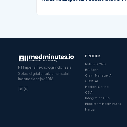
PRODUK
RME & SIMRS
PT Imperial Teknologi Indonesia
BPJScan
Solusi digital untuk rumah sakit
Claim Manager AI
Indonesia sejak 2016.
CDSS AI
Medical Scribe
CS AI
Integration Hub
Ekosistem MedMinutes
Harga