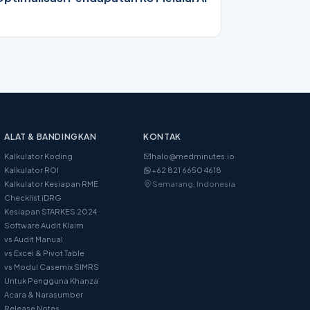
ALAT & BANDINGKAN
KONTAK
Kalkulator Koding
halo@medminutes.io
Kalkulator ROI
+62 821 6650 4618
Kalkulator Kesiapan RME
Semarang, Indonesia
Checklist iDRG
Kesiapan STARKES 2024
Software Audit Klaim
vs Audit Manual
vs Excel & Pivot Table
vs Modul Casemix SIMRS
Untuk Pengguna Khanza
Acara & Narasumber
Release Notes