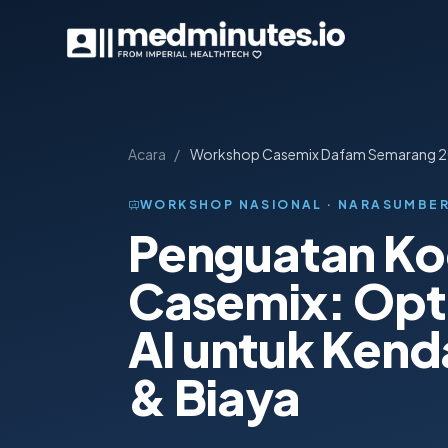
Lewati ke detail acara
Acara
/
Workshop Casemix Dafam Semarang 
WORKSHOP NASIONAL · NARASUMBE
Penguatan Ko
Casemix: Opti
AI untuk Kend
& Biaya