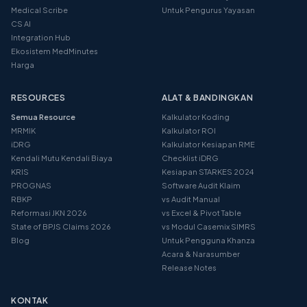
Medical Scribe
Untuk Pengurus Yayasan
CS AI
Integration Hub
Ekosistem MedMinutes
Harga
RESOURCES
ALAT & BANDINGKAN
Semua Resource
Kalkulator Koding
MRMIK
Kalkulator ROI
iDRG
Kalkulator Kesiapan RME
Kendali Mutu Kendali Biaya
Checklist iDRG
KRIS
Kesiapan STARKES 2024
PROGNAS
Software Audit Klaim
RBKP
vs Audit Manual
Reformasi JKN 2026
vs Excel & Pivot Table
State of BPJS Claims 2026
vs Modul Casemix SIMRS
Blog
Untuk Pengguna Khanza
Acara & Narasumber
Release Notes
KONTAK