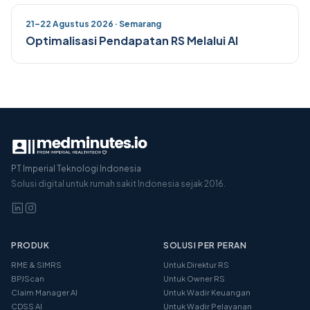
21–22 Agustus 2026 · Semarang
Optimalisasi Pendapatan RS Melalui AI
PT Imperial Teknologi Indonesia
Solusi digital untuk rumah sakit Indonesia sejak 2016.
PRODUK
SOLUSI PER PERAN
RME & SIMRS
Untuk Direktur RS
BPJScan
Untuk Owner RS
Claim Manager AI
Untuk Wadir Keuangan
CDSS AI
Untuk Wadir Pelayanan