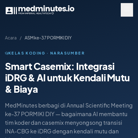
Lewati ke detail acara
Acara
/
ASM ke-37 PORMIKI DIY
KELAS KODING · NARASUMBER
Smart Casemix: Integrasi
iDRG & AI untuk Kendali Mutu
& Biaya
MedMinutes berbagi di Annual Scientific Meeting
ke-37 PORMIKI DIY — bagaimana AI membantu
tim koder dan casemix menyongsong transisi
INA-CBG ke iDRG dengan kendali mutu dan